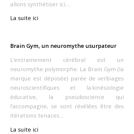
allons synthétiser ici.…
La suite ici
Brain Gym, un neuromythe usurpateur
L’entrainement cérébral est un
neuromythe polymorphe. La Brain Gym (la
marque est déposée) parée de verbiages
neuroscientifiques et la kinésiologie
éducative, la pseudoscience qui
l’accompagne, se sont révélées être des
itérations tenaces…
La suite ici